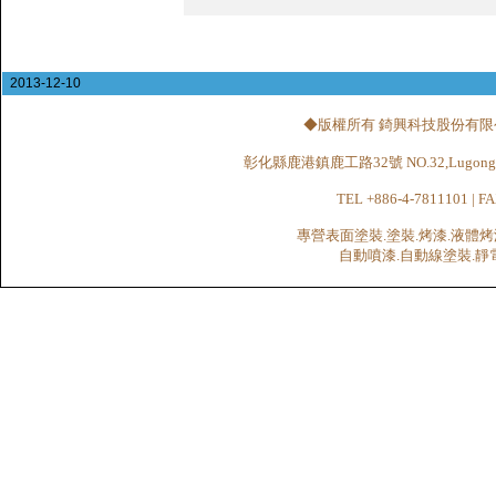
2013-12-10
◆版權所有 錡興科技股份有限公司 CHI
彰化縣鹿港鎮鹿工路32號 NO.32,Lugong Rd.,Lu
TEL +886-4-7811101 | FA
專營表面塗裝.塗裝.烤漆.液體烤
自動噴漆.自動線塗裝.靜