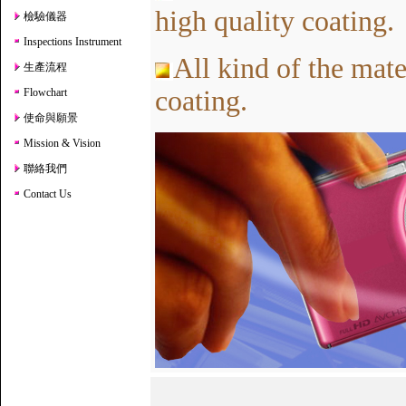
high quality coating.
檢驗儀器
Inspections Instrument
All kind of the mate
生產流程
coating.
Flowchart
使命與願景
Mission & Vision
聯絡我們
Contact Us