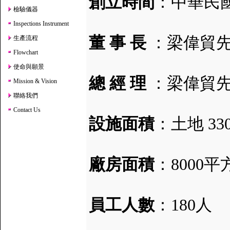
創立時間
：中華民國
檢驗儀器
Inspections Instrument
董 事 長
：梁偉貿
生產流程
Flowchart
使命與願景
總 經 理
：梁偉貿
Mission & Vision
聯絡我們
Contact Us
設施面積
：土地 3
廠房面積
：8000
員工人數
：180人