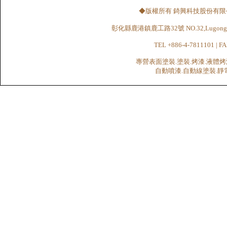
◆版權所有 錡興科技股份有限公司 CHI
彰化縣鹿港鎮鹿工路32號 NO.32,Lugong Rd.,Lu
TEL +886-4-7811101 | FA
專營表面塗裝.塗裝.烤漆.液體烤
自動噴漆.自動線塗裝.靜