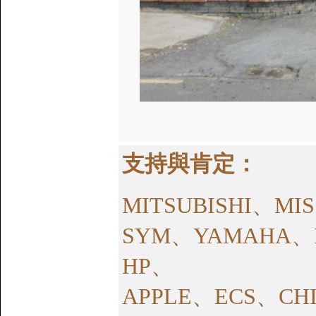
支持與肯定：
MITSUBISHI、M
SYM、YAMAHA、
HP、
APPLE、ECS、CH